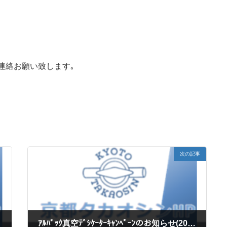
連絡お願い致します｡
次の記事
ｱﾙﾊﾞｯｸ真空ﾃﾞｼｹｰﾀｰｷｬﾝﾍﾟｰﾝのお知らせ(2021/3月末まで 限定20台)