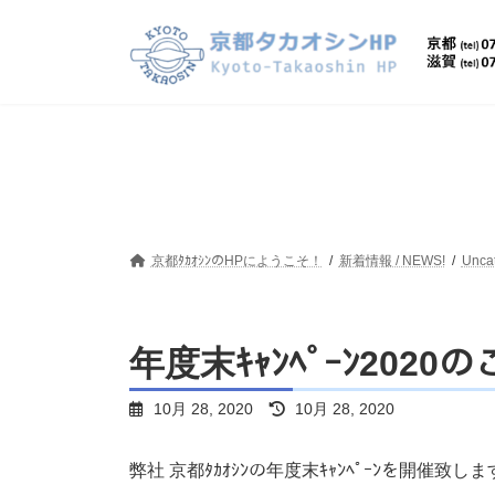
コ
ナ
ン
ビ
テ
ゲ
ン
ー
ツ
シ
へ
ョ
ス
ン
キ
に
ッ
移
プ
動
京都ﾀｶｵｼﾝのHPにようこそ！
新着情報 / NEWS!
Unca
年度末ｷｬﾝﾍﾟｰﾝ2020
最
10月 28, 2020
10月 28, 2020
終
更
新
弊社 京都ﾀｶｵｼﾝの年度末ｷｬﾝﾍﾟｰﾝを開催致しま
日