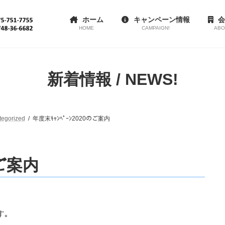
ホーム
キャンペーン情報
会
HOME
CAMPAIGN!
ABO
新着情報 / NEWS!
tegorized
年度末ｷｬﾝﾍﾟｰﾝ2020のご案内
のご案内
す｡