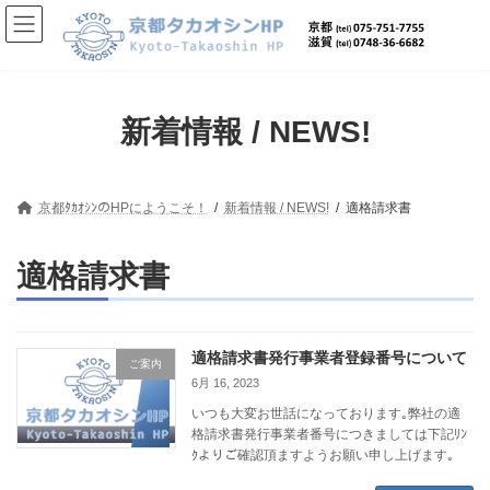
コ
ナ
ン
ビ
テ
ゲ
ン
ー
ツ
シ
へ
ョ
新着情報 / NEWS!
ス
ン
キ
に
ッ
移
プ
動
京都ﾀｶｵｼﾝのHPにようこそ！
新着情報 / NEWS!
適格請求書
適格請求書
適格請求書発行事業者登録番号について
ご案内
6月 16, 2023
いつも大変お世話になっております｡弊社の適
格請求書発行事業者番号につきましては下記ﾘﾝ
ｸよりご確認頂ますようお願い申し上げます｡