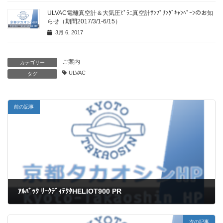
ULVAC電離真空計＆大気圧ﾋﾟﾗﾆ真空計ｻﾝﾌﾟﾘﾝｸﾞｷｬﾝﾍﾟｰﾝのお知
らせ（期間2017/3/1-6/15）
3月 6, 2017
ご案内
カテゴリー
ULVAC
タグ
前の記事
ｱﾙﾊﾞｯｸ ﾘｰｸﾃﾞｨﾃｸﾀHELIOT900 PR
8月 29, 2022
次の記事