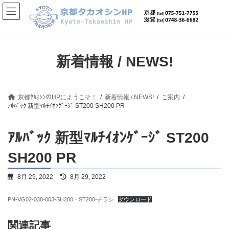
コ
ナ
ン
ビ
テ
ゲ
ン
ー
ツ
シ
へ
ョ
新着情報 / NEWS!
ス
ン
キ
に
ッ
移
プ
動
京都ﾀｶｵｼﾝのHPにようこそ！
新着情報 / NEWS!
ご案内
ｱﾙﾊﾞｯｸ 新型ﾏﾙﾁｲｵﾝｹﾞｰｼﾞ ST200 SH200 PR
ｱﾙﾊﾞｯｸ 新型ﾏﾙﾁｲｵﾝｹﾞｰｼﾞ ST200
SH200 PR
最
8月 29, 2022
8月 29, 2022
終
更
PN-VG02-038-00J-SH200・ST200-チラシ
ダウンロード
新
日
時
関連記事
: