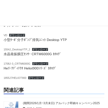
即納キャンペーンチラシ2023
ダウンロード
ﾄﾞﾗｲｽｸﾘｭｰﾎﾟﾝﾌﾟ LSｼﾘｰｽﾞｶﾀﾛｸﾞ
1055J_LS
ダウンロード
ﾛｰﾀﾘｰﾎﾟﾝﾌﾟ VDｼﾘｰｽﾞｶﾀﾛｸﾞ
VD
ダウンロード
小型ﾀｰﾎﾞ分子ﾎﾟﾝﾌﾟ排気ﾕﾆｯﾄ Desktop YTP
1554J_DesktopYTP_2
ダウンロード
水晶発振膜圧ｾﾝｻｰ CRTM6000G ｶﾀﾛｸﾞ
1708J-3_CRTM6000G
ダウンロード
Heﾘｰｸﾃﾞｨﾃｸﾀ Heliot900ｼﾘｰｽﾞ ｶﾀﾛｸﾞ
1855J7HELIOT900
ダウンロード
関連記事
(期間2026/1月~3月末日) アルバック即納キャンペーン2025