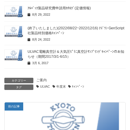
ｱﾙﾊﾞｯｸ製品研究費申請用ｶﾀﾛｸﾞ(定価情報)
8月 29, 2022
(終了いたしました)(2022/08/22~2022/12/16) ｱｽﾞﾜﾝ GenScript
社製品特別価格ｷｬﾝﾍﾟｰﾝ
8月 24, 2022
ULVAC電離真空計＆大気圧ﾋﾟﾗﾆ真空計ｻﾝﾌﾟﾘﾝｸﾞｷｬﾝﾍﾟｰﾝのお知
らせ（期間2017/3/1-6/15）
3月 6, 2017
ご案内
カテゴリー
ULVAC
年度末
ｷｬﾝﾍﾟｰﾝ
タグ
前の記事